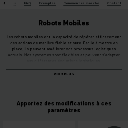
nnalisées
FAQ
Exemples
Comment ça marche
Contact
Robots Mobiles
Les robots mobiles ont la capacité de répéter efficacement
des actions de manière fiable et sure. Facile à mettre en
place, ils peuvent améliorer vos processus logistiques
actuels. Nos systèmes sont flexibles et peuvent s’adapter
aux différentes évolutions logistiques.
VOIR PLUS
Afin d’avoir un process fiable, robuste et efficace, notre
équipe d’implémentation teste l’ensemble des missions et
les optimise. Dès le début, nous vous mettons à disposition
un système fiable et efficace.
Apportez des modifications à ces
paramètres
Nos Robots Mobiles disposent d’un système de sécurité à la
pointe de la technologie. Grâce à une vision à 360°, nos
scrutateurs apportent un haut niveau de sécurité. Nos