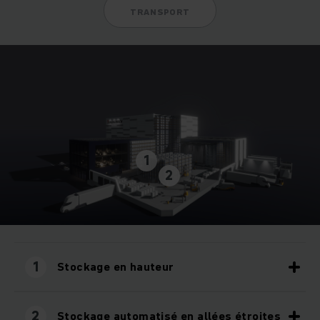
TRANSPORT
1
2
1
Stockage en hauteur
2
Stockage automatisé en allées étroites