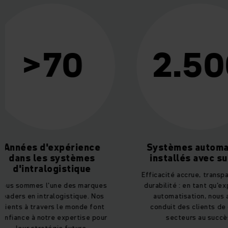
2.500
>6.
Systèmes automatisés
Employés de
installés avec succès
de suppor
monde 
Efficacité accrue, transparence et
durabilité : en tant qu'experts en
Des systèmes bi
automatisation, nous avons
une haute disp
conduit des clients de divers
essentiels au 
secteurs au succès.
automatisation. 