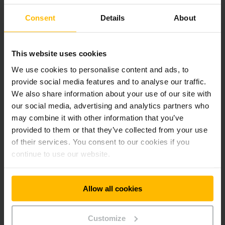
gestion d'entrepôt ultérieurement, même si j'ai
un système autonome ?
Consent
Details
About
Comment puis-je savoir si les robots mobiles
This website uses cookies
valent la peine pour mon entreprise ?
We use cookies to personalise content and ads, to
provide social media features and to analyse our traffic.
We also share information about your use of our site with
our social media, advertising and analytics partners who
CONTACTER UN EXPERT
JUNGHEINRICH
may combine it with other information that you’ve
provided to them or that they’ve collected from your use
of their services. You consent to our cookies if you
continue to use our website.
Allow all cookies
Nos références
Customize